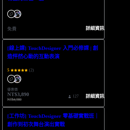
詳細資訊
免費
[線上課] TouchDesigner 入門必修課 | 創
造怦然心動的互動表演
5
(
2
)
優惠價
NT$3,890
詳細資訊
127
NT$4,980
[工作坊] TouchDesigner 零基礎實戰班｜
創作到初次舞台演出實戰