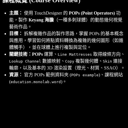
課程概覽 (Course Overview)
主題：
使用 TouchDesigner 的
POPs (Point Operators)
功
能，製作
Keyang 海膽
（一種多刺球體）的動態幾何視覺
藝術作品。
目標：
拆解複雜作品的製作思路，掌握 POPs 的基本概念
與應用，學習如何將點資料轉換為複雜的幾何圖形（如錐
體觸手），並在球體上進行複製與定位。
關鍵技術：
POPs
運算、
取得線條方向、
Line Mattresses
數據映射、
複製幾何體、
連接
Lookup Channel
Copy
Skin
輪廓，以及基本的 3D 渲染設置（燈光、材質、SSAO）。
資源：
官方 POPs 範例資料夾 (
)、課程網站
POPs example
(
)。
education.monolab.word