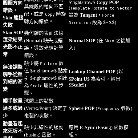
$\rightarrow$
Copy POP
圓圈方向
與線段的軸向不匹
(
Template Rotate to Vector
錯誤，
配，或是
時旋
Copy
設為
Tangent
，
Force
Skin 連接
轉方向錯誤。
設為 $
+X
$)
Direction
失敗
Skin SOP
幾何體的表面法線
渲染結果
(Normal) 缺失或錯
Normal SOP
(在
之後加
Skin
光影不正
誤，導致光線計算
入)
常
錯誤。
缺少將
數
Pattern
無法調整
值 $\rightarrow$ 點索
Lookup Channel POP
(以
觸手從粗
引 $\rightarrow$ 輸出
$
Point U
$ 為索引，輸出
到細的漸
$
Scale
$)
為
屬性的步
Scale
變
驟。
觸手數量
球體上的點數
過多或過
(Vertex/Point) 決定了
Sphere POP
(
參數)
Frequency
少
複製的次數。
動畫看起
缺少非線性的緩動
應用
E-Sync
(Easing) 函數模
來死板不
(Easing) 函數。
組。