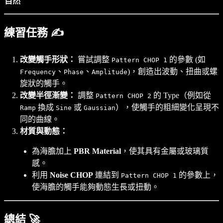
自然
練習任務 ✍️
改變觸手形狀：
嘗試調整
的參數 (如
Pattern CHOP 1
、
、
)，創造出波動、扭曲或螺
Frequency
Phase
Amplitude
旋狀的觸手。
改變半徑漸變：
調整
的 Type（例如從
Pattern CHOP 2
換成
或
），使觸手的粗細變化呈現不
Ramp
Sine
Gaussian
同的曲線。
材質與動態：
為海膽加上
PBR Material
，使其具有金屬或玻璃質
感。
利用
Noise CHOP
連結到
的參數上，
Pattern CHOP 1
使海膽的觸手能夠動態生長或扭動。
總結 🚀