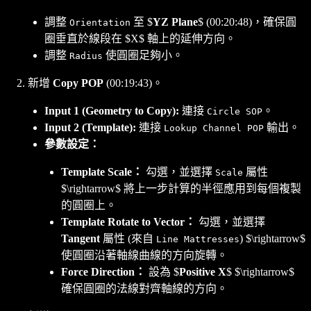
調整
至 $
YZ Plane
$ (00:20:48)，確保圓
Orientation
圈垂直於線段在 $X$ 軸上的延伸方向。
調整
使圓圈足夠小。
Radius
新增
Copy POP
(00:19:43)。
Input 1 (Geometry to Copy):
連接
。
Circle SOP
Input 2 (Template):
連接
輸出。
Lookup Channel POP
參數設定：
Template Scale：
勾選，並選擇
屬性
Scale
$\rightarrow$ 將上一步計算的半徑應用到每個複製
的圓圈上。
Template Rotate to Vector：
勾選，並選擇
Tangent
屬性 (來自
) $\rightarrow$
Line Mattresses
使圓圈沿著軸線曲線的方向旋轉。
Force Direction：
設為 $
Positive X
$ $\rightarrow$
確保圓圈的法線對齊軸線的方向。