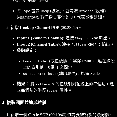
（Scale）的變化曲線。
將
設為
(坡道)，並勾選
(反轉)
Type
Ramp
Reverse
$\rightarrow$ 數值從 1 變化到 0，代表從粗到細。
新增
Lookup Channel POP
(00:23:59)。
Input 1 (Value to Lookup):
連接
輸出。
Chop to POP
Input 2 (Channel Table):
連接
輸出。
Pattern CHOP 2
參數設定：
(取值依據)：選擇
Point U
(點在線段
Lookup Index
上的索引值，0 到 1 之間)。
(輸出屬性)：選擇
Scale
。
Output Attribute
結果：
將
的值映射到軸線上的每個點，建
Pattern 2
立每個點的半徑 (Scale) 屬性。
4. 複製圓圈並連成錐體
新增一個
Circle SOP
(00:19:40) 作為要被複製的幾何體。