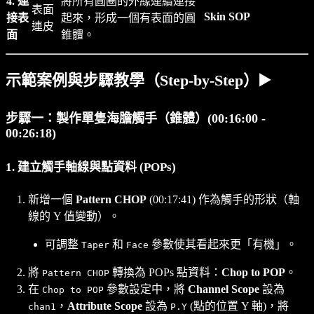
4. 連
將所有圓圈的外緣連續連接
表面
Skin SOP
接表
起來，形成一個有表面的圓
連皮
面
錐體。
示範案例與步驟教學（Step-by-Step）▶️
步驟一：製作單隻海膽觸手（錐體）(00:16:00 -
00:26:18)
1. 建立觸手軸線與點資料 (POPs)
新增一個
Pattern CHOP
(00:17:41) 作為觸手的形狀（軸
線的 Y 值變動）。
可調整
和
參數使其看起來更「有機」。
Taper
Face
將
轉換為 POPs 點資料：
Chop to POP
。
Pattern CHOP
在
參數設定中，將
Channel Scope
設為
Chop to POP
，
Attribute Scope
設為
(點的位置 Y 軸)，將
chan1
P.Y